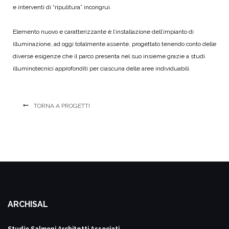
e interventi di “ripulitura” incongrui.
Elemento nuovo e caratterizzante è l’installazione dell’impianto di
illuminazione, ad oggi totalmente assente, progettato tenendo conto delle
diverse esigenze che il parco presenta nel suo insieme grazie a studi
illuminotecnici approfonditi per ciascuna delle aree individuabili.
TORNA A PROGETTI
ARCHISAL
Studio Salmoni
Architetti Associati