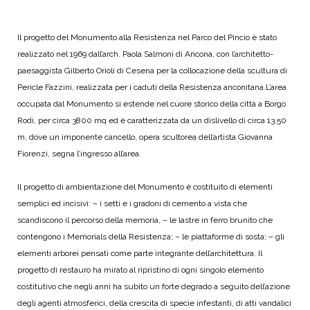
Il progetto del Monumento alla Resistenza nel Parco del Pincio è stato
realizzato nel 1969 dall’arch. Paola Salmoni di Ancona, con l’architetto-
paesaggista Gilberto Orioli di Cesena per la collocazione della scultura di
Pericle Fazzini, realizzata per i caduti della Resistenza anconitana.
L’area
occupata dal Monumento si estende nel cuore storico della città a Borgo
Rodi, per circa 3800 mq ed è caratterizzata da un dislivello di circa 13.50
m, dove un imponente cancello, opera scultorea dell’artista Giovanna
Fiorenzi, segna l’ingresso all’area.
Il progetto di ambientazione del Monumento è costituito di elementi
semplici ed incisivi: – i setti e i gradoni di cemento a vista che
scandiscono il percorso della memoria, – le lastre in ferro brunito che
contengono i Memorials della Resistenza; – le piattaforme di sosta; – gli
elementi arborei pensati come parte integrante dell’architettura. Il
progetto di restauro ha mirato al ripristino di ogni singolo elemento
costitutivo che negli anni ha subito un forte degrado a seguito dell’azione
degli agenti atmosferici, della crescita di specie infestanti, di atti vandalici