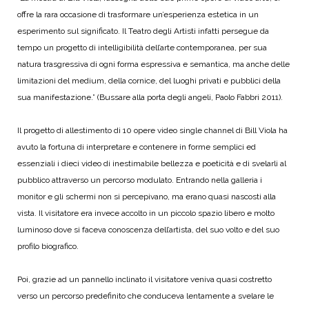
offre la rara occasione di trasformare un’esperienza estetica in un
esperimento sul significato. Il Teatro degli Artisti infatti persegue da
tempo un progetto di intelligibilità dell’arte contemporanea, per sua
natura trasgressiva di ogni forma espressiva e semantica, ma anche delle
limitazioni del medium, della cornice, del luoghi privati e pubblici della
sua manifestazione.” (Bussare alla porta degli angeli, Paolo Fabbri 2011).
Il progetto di allestimento di 10 opere video single channel di Bill Viola ha
avuto la fortuna di interpretare e contenere in forme semplici ed
essenziali i dieci video di inestimabile bellezza e poeticità e di svelarli al
pubblico attraverso un percorso modulato. Entrando nella galleria i
monitor e gli schermi non si percepivano, ma erano quasi nascosti alla
vista. Il visitatore era invece accolto in un piccolo spazio libero e molto
luminoso dove si faceva conoscenza dell’artista, del suo volto e del suo
profilo biografico.
Poi, grazie ad un pannello inclinato il visitatore veniva quasi costretto
verso un percorso predefinito che conduceva lentamente a svelare le