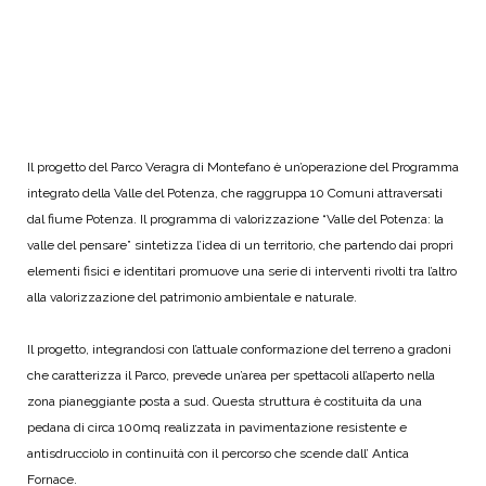
Il progetto del Parco Veragra di Montefano è un’operazione del Programma
integrato della Valle del Potenza, che raggruppa 10 Comuni attraversati
dal fiume Potenza. Il programma di valorizzazione “Valle del Potenza: la
valle del pensare” sintetizza l’idea di un territorio, che partendo dai propri
elementi fisici e identitari promuove una serie di interventi rivolti tra l’altro
alla valorizzazione del patrimonio ambientale e naturale.
Il progetto, integrandosi con l’attuale conformazione del terreno a gradoni
che caratterizza il Parco, prevede un’area per spettacoli all’aperto nella
zona pianeggiante posta a sud. Questa struttura è costituita da una
pedana di circa 100mq realizzata in pavimentazione resistente e
antisdrucciolo in continuità con il percorso che scende dall’ Antica
Fornace.