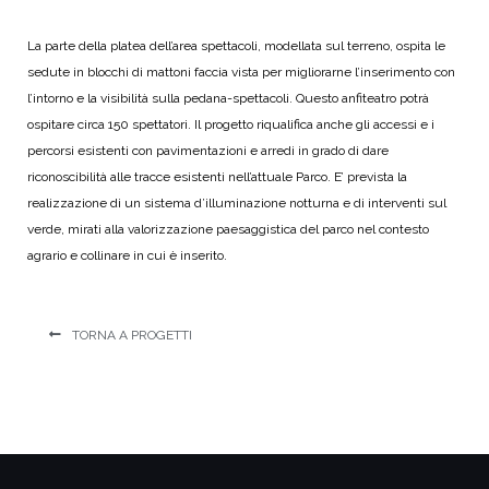
La parte della platea dell’area spettacoli, modellata sul terreno, ospita le
sedute in blocchi di mattoni faccia vista per migliorarne l’inserimento con
l’intorno e la visibilità sulla pedana-spettacoli. Questo anfiteatro potrà
ospitare circa 150 spettatori. Il progetto riqualifica anche gli accessi e i
percorsi esistenti con pavimentazioni e arredi in grado di dare
riconoscibilità alle tracce esistenti nell’attuale Parco. E’ prevista la
realizzazione di un sistema d’illuminazione notturna e di interventi sul
verde, mirati alla valorizzazione paesaggistica del parco nel contesto
agrario e collinare in cui è inserito.
TORNA A PROGETTI