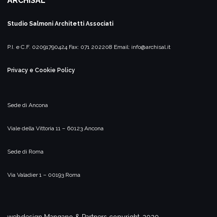
ARCHISAL
Studio Salmoni
Architetti Associati
P.I. e C.F. 02091790424
Fax: 071 202208
Email:
info@archisal.it
Privacy e Cookie Policy
Sede di Ancona
Viale della Vittoria 11 – 60123 Ancona
Sede di Roma
Via Valadier 1 – 00193 Roma
webdesign Mangano & Partners copyright-2020