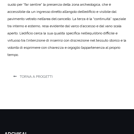
suolo per “far sentire” la presenza della zona archeologica, che è
accessibile da un ingresso diretto all’angolo dell’edificio e visibile dal
pavimento vetrato nell’area del cancello. La terza è la “continuità” spaziale
tra interno e esterno, resa evidente dal varco d’accesso e dal vano scala
aperto. L’edificio cerca la sua qualità specifica nell’equilibrio difficile e
virtuoso tra l’intenzione di inserirsi con discrezione nel tessuto storico e la
volontà di esprimere con chiarezza e orgoglio l’appartenenza al proprio
tempo.
TORNA A PROGETTI