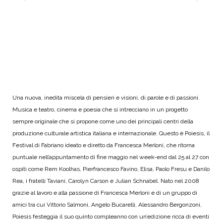
Una nuova, inedita miscela di pensieri e visioni, di parole e di passioni.
Musica e teatro, cinema e poesia che si intrecciano in un progetto
sempre originale che si propone come uno dei principali centri della
produzione culturale artistica italiana e internazionale. Questo è Poiesis, il
Festival di Fabriano ideato e diretto da Francesca Merloni, che ritorna
puntuale nell’appuntamento di fine maggio nel week-end dal 25 al 27 con
ospiti come Rem Koolhas, Pierfrancesco Favino, Elisa, Paolo Fresu e Danilo
Rea, i fratelli Taviani, Carolyn Carson e Julian Schnabel. Nato nel 2008
grazie al lavoro e alla passione di Francesca Merloni e di un gruppo di
amici tra cui Vittorio Salmoni, Angelo Bucarelli, Alessandro Bergonzoni,
Poiesis festeggia il suo quinto compleanno con un’edizione ricca di eventi