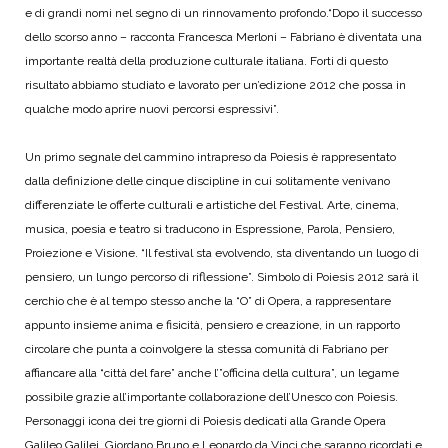
e di grandi nomi nel segno di un rinnovamento profondo.“Dopo il successo
dello scorso anno – racconta Francesca Merloni – Fabriano è diventata una
importante realtà della produzione culturale italiana. Forti di questo
risultato abbiamo studiato e lavorato per un’edizione 2012 che possa in
qualche modo aprire nuovi percorsi espressivi”.
Un primo segnale del cammino intrapreso da Poiesis è rappresentato
dalla definizione delle cinque discipline in cui solitamente venivano
differenziate le offerte culturali e artistiche del Festival. Arte, cinema,
musica, poesia e teatro si traducono in Espressione, Parola, Pensiero,
Proiezione e Visione. “Il festival sta evolvendo, sta diventando un luogo di
pensiero, un lungo percorso di riflessione”. Simbolo di Poiesis 2012 sarà il
cerchio che è al tempo stesso anche la “O” di Opera, a rappresentare
appunto insieme anima e fisicità, pensiero e creazione, in un rapporto
circolare che punta a coinvolgere la stessa comunità di Fabriano per
affiancare alla “città del fare” anche l’”officina della cultura”, un legame
possibile grazie all’importante collaborazione dell’Unesco con Poiesis.
Personaggi icona dei tre giorni di Poiesis dedicati alla Grande Opera
Galileo Galilei, Giordano Bruno e Leonardo da Vinci che saranno ricordati e