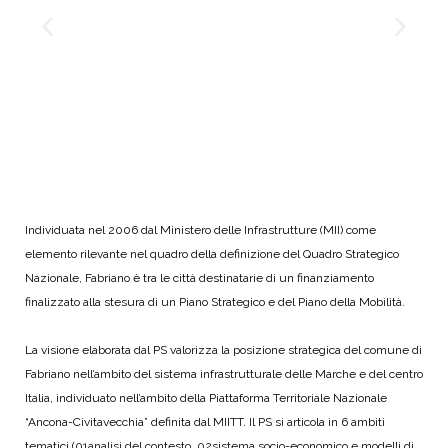
Individuata nel 2006 dal Ministero delle Infrastrutture (MII) come
elemento rilevante nel quadro della definizione del Quadro Strategico
Nazionale, Fabriano è tra le città destinatarie di un finanziamento
finalizzato alla stesura di un Piano Strategico e del Piano della Mobilità.
La visione elaborata dal PS valorizza la posizione strategica del comune di
Fabriano nell’ambito del sistema infrastrutturale delle Marche e del centro
Italia, individuato nell’ambito della Piattaforma Territoriale Nazionale
“Ancona-Civitavecchia” definita dal MIITT. Il PS si articola in 6 ambiti
tematici (01analisi del contesto, 02sistema socio-economico e modelli di