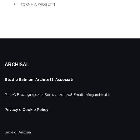
TORNA A PROGETTI
ARCHISAL
Studio Salmoni
Architetti Associati
P.I. e C.F. 02091790424
Fax: 071 202208
Email:
info@archisal.it
Privacy e Cookie Policy
Sede di Ancona