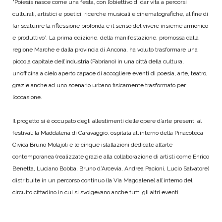
“Poiesis nasce come una festa, con l’obiettivo di dar vita a percorsi
culturali, artistici e poetici, ricerche musicali e cinematografiche, al fine di
far scaturire la riflessione profonda e il senso del vivere insieme armonico
e produttivo”. La prima edizione, della manifestazione, promossa dalla
regione Marche e dalla provincia di Ancona, ha voluto trasformare una
piccola capitale dell’industria (Fabriano) in una città della cultura,
un’officina a cielo aperto capace di accogliere eventi di poesia, arte, teatro,
grazie anche ad uno scenario urbano fisicamente trasformato per
l’occasione.
Il progetto si è occupato degli allestimenti delle opere d’arte presenti al
festival: la Maddalena di Caravaggio, ospitata all’interno della Pinacoteca
Civica Bruno Molajoli e le cinque istallazioni dedicate all’arte
contemporanea (realizzate grazie alla collaborazione di artisti come Enrico
Benetta, Luciano Bobba, Bruno d’Arcevia, Andrea Pacioni, Lucio Salvatore)
distribuite in un percorso continuo (la Via Magdalene) all’interno del
circuito cittadino in cui si svolgevano anche tutti gli altri eventi.