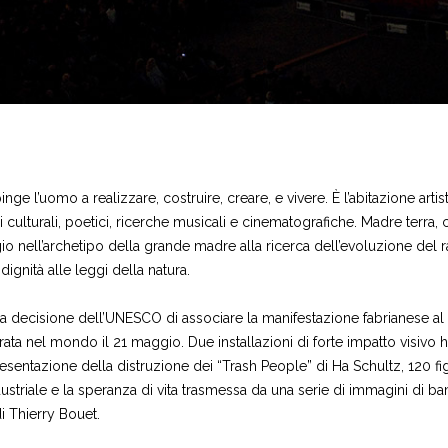
nge l’uomo a realizzare, costruire, creare, e vivere. È l’abitazione artist
i culturali, poetici, ricerche musicali e cinematografiche. Madre terra, 
io nell’archetipo della grande madre alla ricerca dell’evoluzione del 
ignità alle leggi della natura.
la decisione dell’UNESCO di associare la manifestazione fabrianese al F
ata nel mondo il 21 maggio. Due installazioni di forte impatto visivo h
presentazione della distruzione dei “Trash People” di Ha Schultz, 120 fig
dustriale e la speranza di vita trasmessa da una serie di immagini di ba
i Thierry Bouet.