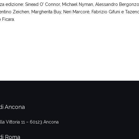
terza edizione: Sinead O’ Connor, Michael Nyman, Alessandro Bergonzo
lentino Zeichen, Margherita Buy, Neri Marcorè, Fabrizio Gifuni e Tazen
 Ficara.
di Ancona
lla Vittoria 11 – 60123 Ancona
di Roma