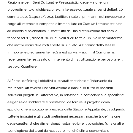
Regionale per i Beni Culturali e Paesaggistici delle Marche, un
provvedimento di dichiarazione di interesse culturale ai sensi dell’art. 10
comma 1 del D.Lgs 42/2004.
L’edificio risale ai primi anni del novecento e
sorge all’interno del compendio immobiliare ex Cras un tempo destinato
ad ospedale psichiatrico. E’ costituito da una distribuzione dei corpi di
fabbrica ad “E”, disposti su due livelli fuori terra e un livello seminterrato,
che racchiudono due corti aperte su un lato. All’interno dello stesso
immobile, e precisamente nell’ala est su via Maggini, il Comune ha
recentemente realizzato un intervento di ristrutturazione per ospitare il
teatro di Quartiere.
Al fine di definire gli obiettivi e le caratteristiche dell’intervento da
realizzare, attraverso l’individuazione e l’analisi di tutte le possibili
soluzioni progettuali alternative, in relazione in particolare alle specifiche
esigenze da soddisfare e prestazioni da fornire, il progetto dovrà
approfondire la soluzione prescelta dalla Stazione Appaltante, , svolgendo
tutte le indagini e gli studi preliminari necessari, nonché la definizione
delle caratteristiche dimensionali, volumetriche, tipologiche, funzionali e
tecnologiche dei lavori da realizzare, nonché stima economica e