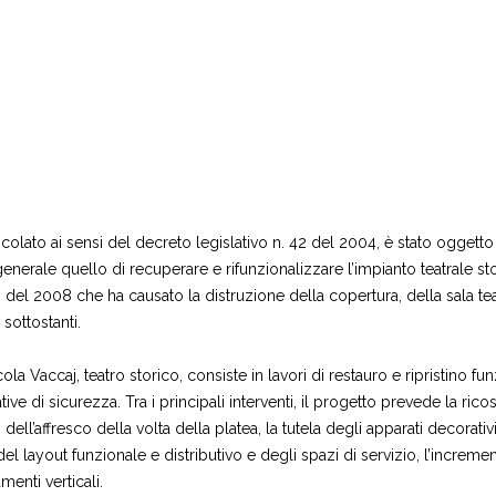
incolato ai sensi del decreto legislativo n. 42 del 2004, è stato ogget
enerale quello di recuperare e rifunzionalizzare l’impianto teatrale s
del 2008 che ha causato la distruzione della copertura, della sala teat
 sottostanti.
cola Vaccaj, teatro storico, consiste in lavori di restauro e ripristino f
ve di sicurezza. Tra i principali interventi, il progetto prevede la rico
ll’affresco della volta della platea, la tutela degli apparati decorativi
el layout funzionale e distributivo e degli spazi di servizio, l’incremen
enti verticali.