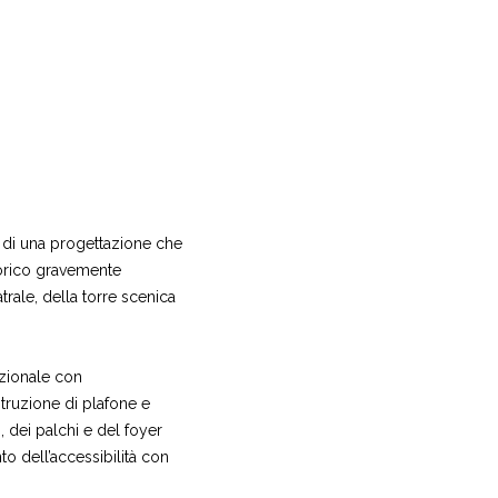
to di una progettazione che
torico gravemente
rale, della torre scenica
unzionale con
struzione di plafone e
, dei palchi e del foyer
to dell’accessibilità con