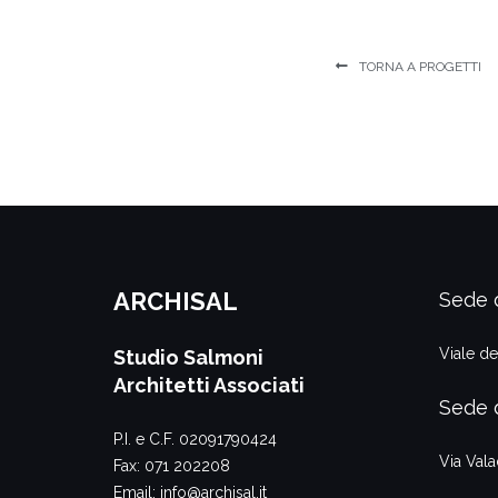
TORNA A PROGETTI
ARCHISAL
Sede 
Viale de
Studio Salmoni
Architetti Associati
Sede 
P.I. e C.F. 02091790424
Via Val
Fax: 071 202208
Email:
info@archisal.it