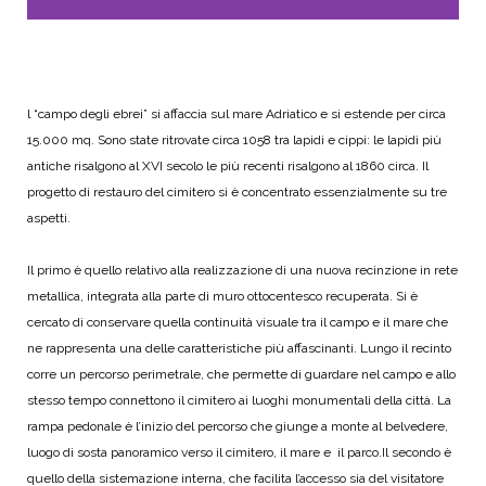
l “campo degli ebrei” si affaccia sul mare Adriatico e si estende per circa
15.000 mq. Sono state ritrovate circa 1058 tra lapidi e cippi: le lapidi più
antiche risalgono al XVI secolo le più recenti risalgono al 1860 circa. Il
progetto di restauro del cimitero si è concentrato essenzialmente su tre
aspetti.
Il primo è quello relativo alla realizzazione di una nuova recinzione in rete
metallica, integrata alla parte di muro ottocentesco recuperata. Si è
cercato di conservare quella continuità visuale tra il campo e il mare che
ne rappresenta una delle caratteristiche più affascinanti. Lungo il recinto
corre un percorso perimetrale, che permette di guardare nel campo e allo
stesso tempo connettono il cimitero ai luoghi monumentali della città. La
rampa pedonale è l’inizio del percorso che giunge a monte al belvedere,
luogo di sosta panoramico verso il cimitero, il mare e il parco.
Il secondo è
quello della sistemazione interna, che facilita l’accesso sia del visitatore