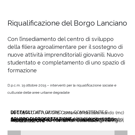
Riqualificazione del Borgo Lanciano
Con l’insediamento del centro di sviluppo
della filiera agroalimentare per il sostegno di
nuove attività imprenditoriali giovanili. Nuovo
studentato e completamento di uno spazio di
formazione
D.p.c.m. 15 ottobre 2015 – interventi per la riqualificazione sociale e
culturale delle aree urbane degradate
DETTAGLI
DATA
GIUGNO 2021
COMMITTENTE E SOGGETTO ATTUATORE
Comune di castelraimondo (mc)
GRUPPO DI PROGETTAZIONE
ARCHISAL Studio Salmoni Architetti Associati – Ancona (mandataria)
Arch. Vittorio Salmoni, arch. Raffaela Coppari
Arch. ENRICO FREZZI – Castelraimondo (MC) (mandante)
Arch. ANDREA PIERIGÈ – Castelraimondo (MC) (mandante)
CONSULENTE PROGETTAZIONE IMPIANTISTICA Cesaretti Engineering srl – Chiaravalle (AN)