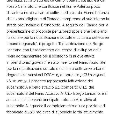
delimitata sul lato sud est da campi coltivati, sul lato est dal
Fosso Cimarolo che confluisce nel fiume Potenza poco
distante, a nord da campi coltivati ed a est dal Fiume Potenza
dalla zona artigianale di Pioraco; comprende al suo interno la
strada provinciale di Brondoleto. A seguito del “Bando per la
presentazione di proposte per la predisposizione del piano
nazionale per la riqualificazione sociale e culturale delle aree
urbane degradate”, il progetto “Riqualificazione del Borgo
Lanciano con l’insediamento del centro di sviluppo della
filiera agroalimentare per il sostegno di nuove attività
imprenditoriali giovanili” è stato inserito nel Piano nazionale
per la riqualificazione sociale e culturale delle aree urbane
degradate ai sensi del DPCM 15 ottobre 2015 (GU n.249 del
26-10-2015).
Il progetto rappresenta l’attuazione del
subambito A e dello stralcio B.1 (comparto C.1.1) del
subambito B del Piano Attuativo ATC11- Borgo Lanciano, e si
articola in 2 interventi principali: Il blocco A, relativo al
subambito A, riguarda il completamento di una porzione di
fabbricato di 530 mq circa di superficie lorda, attualmente