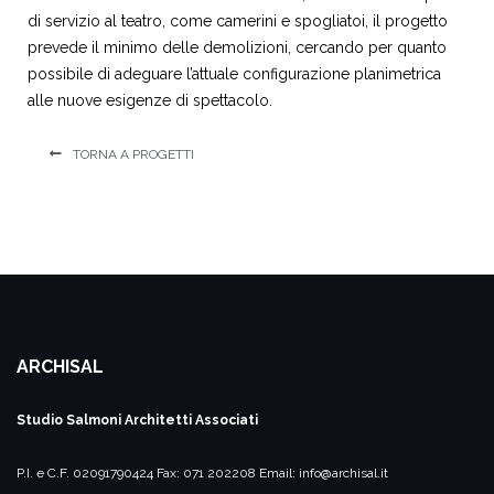
di servizio al teatro, come camerini e spogliatoi, il progetto
prevede il minimo delle demolizioni, cercando per quanto
possibile di adeguare l’attuale configurazione planimetrica
alle nuove esigenze di spettacolo.
TORNA A PROGETTI
ARCHISAL
Studio Salmoni
Architetti Associati
P.I. e C.F. 02091790424
Fax: 071 202208
Email:
info@archisal.it