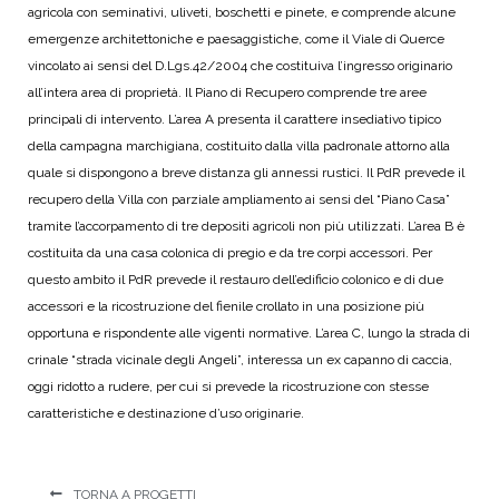
agricola con seminativi, uliveti, boschetti e pinete, e comprende alcune
emergenze architettoniche e paesaggistiche, come il Viale di Querce
vincolato ai sensi del D.Lgs.42/2004 che costituiva l’ingresso originario
all’intera area di proprietà. Il Piano di Recupero comprende tre aree
principali di intervento. L’area A presenta il carattere insediativo tipico
della campagna marchigiana, costituito dalla villa padronale attorno alla
quale si dispongono a breve distanza gli annessi rustici. Il PdR prevede il
recupero della Villa con parziale ampliamento ai sensi del “Piano Casa”
tramite l’accorpamento di tre depositi agricoli non più utilizzati. L’area B è
costituita da una casa colonica di pregio e da tre corpi accessori. Per
questo ambito il PdR prevede il restauro dell’edificio colonico e di due
accessori e la ricostruzione del fienile crollato in una posizione più
opportuna e rispondente alle vigenti normative. L’area C, lungo la strada di
crinale “strada vicinale degli Angeli”, interessa un ex capanno di caccia,
oggi ridotto a rudere, per cui si prevede la ricostruzione con stesse
caratteristiche e destinazione d’uso originarie.
TORNA A PROGETTI