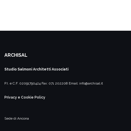
ARCHISAL
Studio Salmoni
Architetti Associati
P.I. e C.F. 02091790424
Fax: 071 202208
Email:
info@archisal.it
Privacy e Cookie Policy
Sede di Ancona