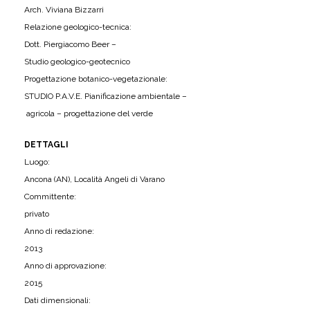
Arch. Viviana Bizzarri
Relazione geologico-tecnica:
Dott. Piergiacomo Beer –
Studio geologico-geotecnico
Progettazione botanico-vegetazionale:
STUDIO P.A.V.E. Pianificazione ambientale –
agricola – progettazione del verde
DETTAGLI
Luogo:
Ancona (AN), Località Angeli di Varano
Committente:
privato
Anno di redazione:
2013
Anno di approvazione:
2015
Dati dimensionali: